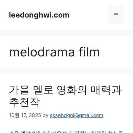
Skip
to
leedonghwi.com
Menu
content
melodrama film
가을 멜로 영화의 매력과
추천작
10월 17, 2025
by
sksehdgnl@gmail.com