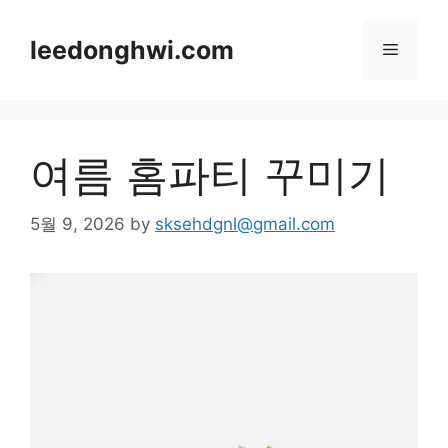
Skip
to
leedonghwi.com
Menu
content
여름 홈파티 꾸미기
5월 9, 2026
by
sksehdgnl@gmail.com