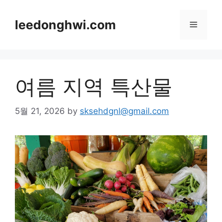
Skip
to
leedonghwi.com
Menu
content
여름 지역 특산물
5월 21, 2026
by
sksehdgnl@gmail.com