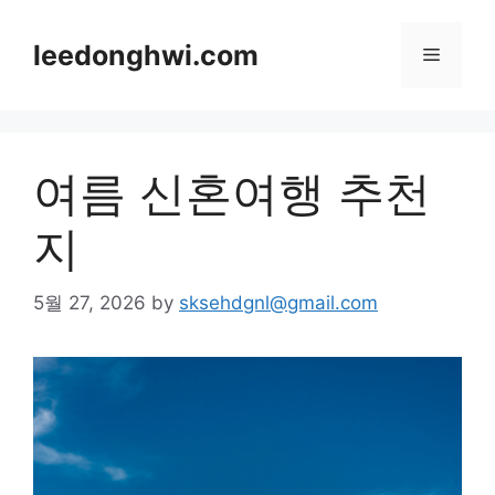
Skip
to
leedonghwi.com
Menu
content
여름 신혼여행 추천
지
5월 27, 2026
by
sksehdgnl@gmail.com