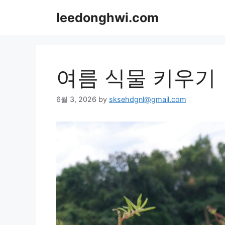
Skip
leedonghwi.com
to
content
여름 식물 키우기
6월 3, 2026
by
sksehdgnl@gmail.com