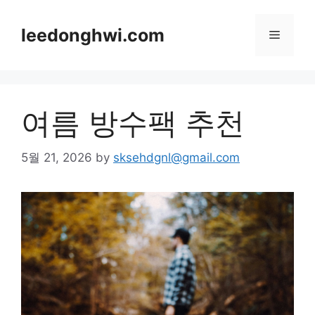
Skip
to
leedonghwi.com
Menu
content
여름 방수팩 추천
5월 21, 2026
by
sksehdgnl@gmail.com