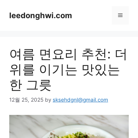
Skip
to
leedonghwi.com
Menu
content
여름 면요리 추천: 더
위를 이기는 맛있는
한 그릇
12월 25, 2025
by
sksehdgnl@gmail.com