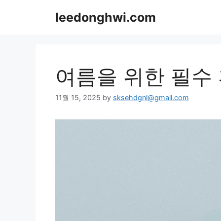
Skip
leedonghwi.com
to
content
여름을 위한 필수
11월 15, 2025
by
sksehdgnl@gmail.com