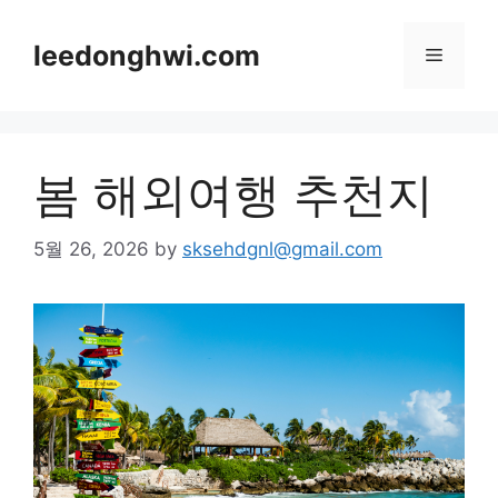
Skip
to
leedonghwi.com
Menu
content
봄 해외여행 추천지
5월 26, 2026
by
sksehdgnl@gmail.com