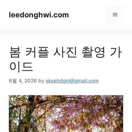
Skip
to
leedonghwi.com
Menu
content
봄 커플 사진 촬영 가
이드
6월 4, 2026
by
sksehdgnl@gmail.com