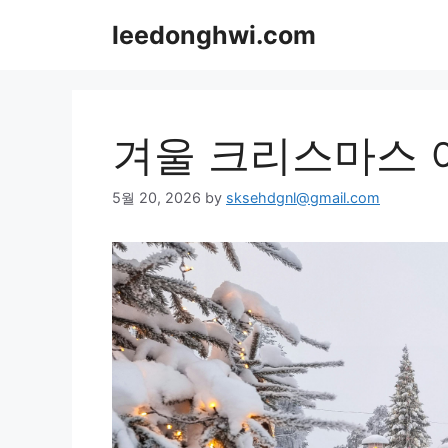
Skip
leedonghwi.com
to
content
겨울 크리스마스 
5월 20, 2026
by
sksehdgnl@gmail.com