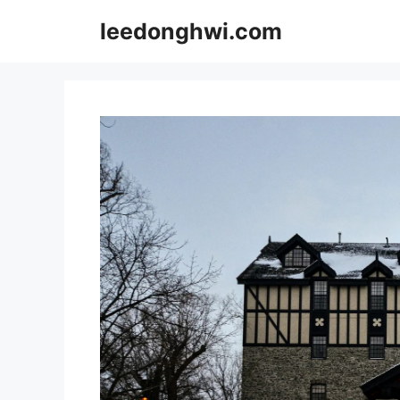
Skip
leedonghwi.com
to
content