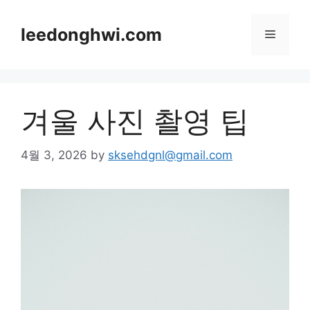
Skip
to
leedonghwi.com
Menu
content
겨울 사진 촬영 팁
4월 3, 2026
by
sksehdgnl@gmail.com