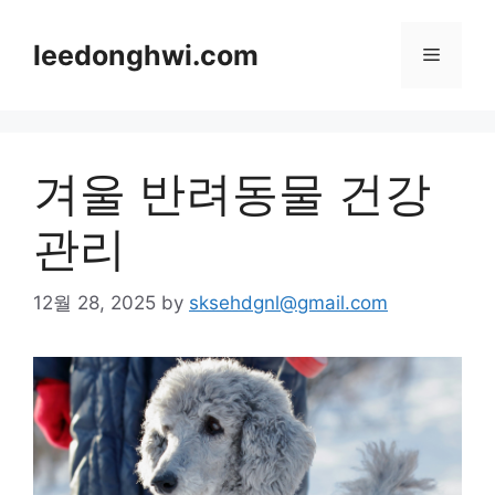
Skip
to
leedonghwi.com
Menu
content
겨울 반려동물 건강
관리
12월 28, 2025
by
sksehdgnl@gmail.com