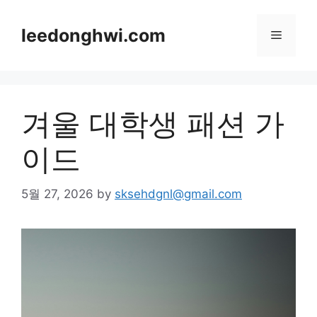
Skip
to
leedonghwi.com
Menu
content
겨울 대학생 패션 가
이드
5월 27, 2026
by
sksehdgnl@gmail.com