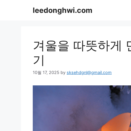
Skip
leedonghwi.com
to
content
겨울을 따뜻하게 
기
10월 17, 2025
by
sksehdgnl@gmail.com