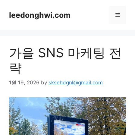
Skip
to
leedonghwi.com
Menu
content
가을 SNS 마케팅 전
략
1월 19, 2026
by
sksehdgnl@gmail.com