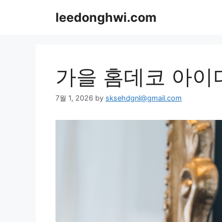
Skip
leedonghwi.com
to
content
가을 홈데코 아이
7월 1, 2026
by
sksehdgnl@gmail.com