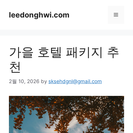
Skip
to
leedonghwi.com
Menu
content
가을 호텔 패키지 추
천
2월 10, 2026
by
sksehdgnl@gmail.com