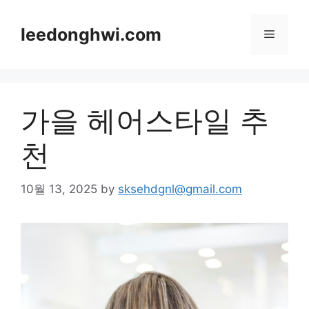
Skip
to
leedonghwi.com
Menu
content
가을 헤어스타일 추
천
10월 13, 2025
by
sksehdgnl@gmail.com