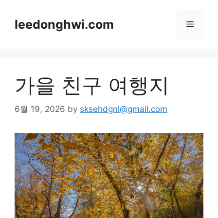
Skip
to
leedonghwi.com
Menu
content
가을 친구 여행지
6월 19, 2026
by
sksehdgnl@gmail.com