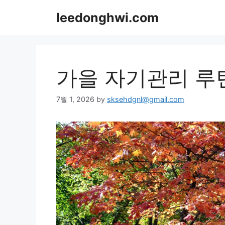
Skip
leedonghwi.com
to
content
가을 자기관리 루
7월 1, 2026
by
sksehdgnl@gmail.com