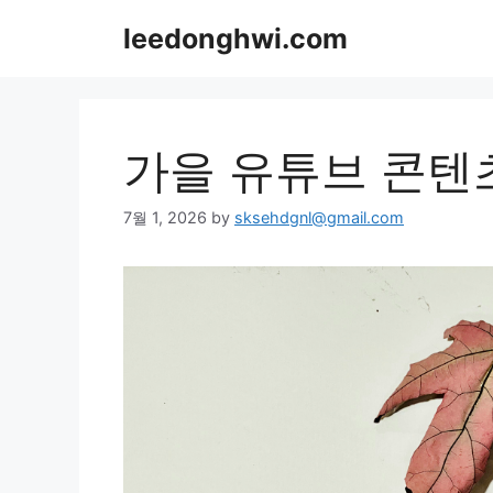
Skip
leedonghwi.com
to
content
가을 유튜브 콘텐
7월 1, 2026
by
sksehdgnl@gmail.com