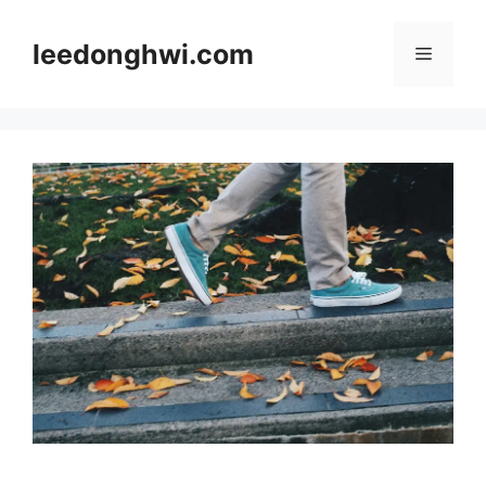
Skip
to
leedonghwi.com
Menu
content