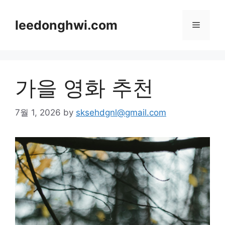
Skip
to
leedonghwi.com
Menu
content
가을 영화 추천
7월 1, 2026
by
sksehdgnl@gmail.com