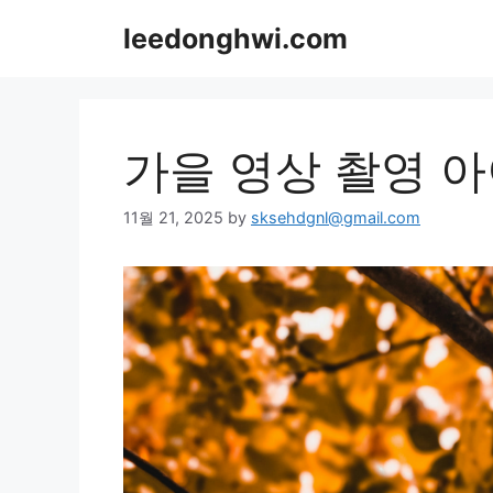
Skip
leedonghwi.com
to
content
가을 영상 촬영 
11월 21, 2025
by
sksehdgnl@gmail.com