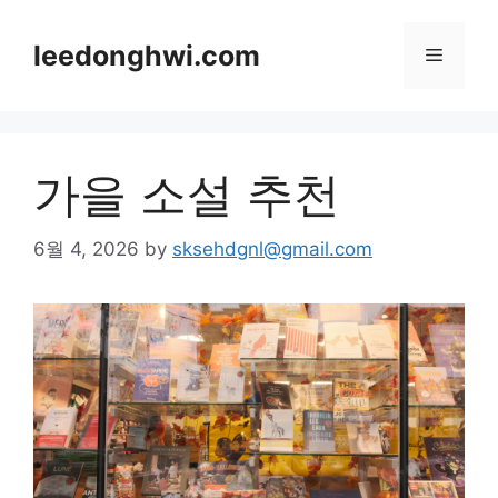
Skip
to
leedonghwi.com
Menu
content
가을 소설 추천
6월 4, 2026
by
sksehdgnl@gmail.com