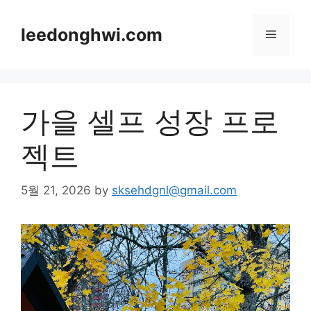
Skip
to
leedonghwi.com
Menu
content
가을 셀프 성장 프로
젝트
5월 21, 2026
by
sksehdgnl@gmail.com