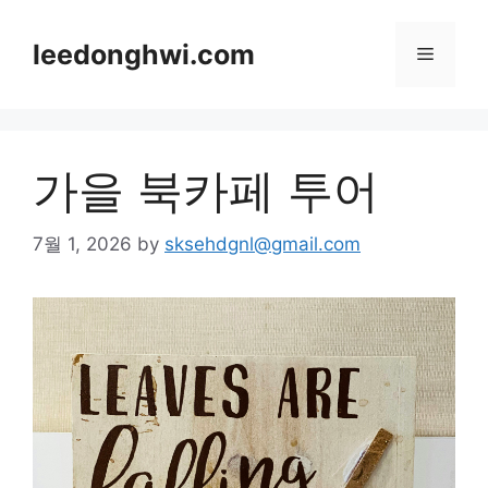
Skip
to
leedonghwi.com
Menu
content
가을 북카페 투어
7월 1, 2026
by
sksehdgnl@gmail.com