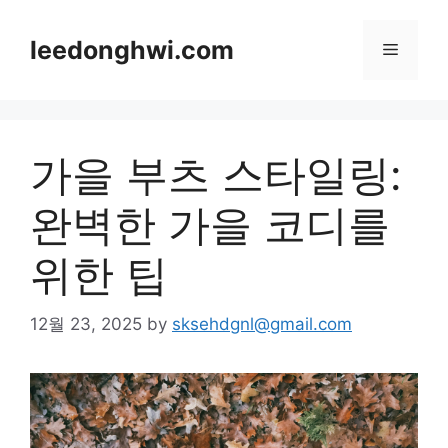
Skip
to
leedonghwi.com
Menu
content
가을 부츠 스타일링:
완벽한 가을 코디를
위한 팁
12월 23, 2025
by
sksehdgnl@gmail.com