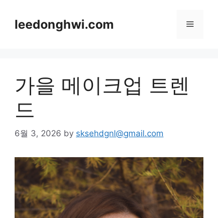
Skip
to
leedonghwi.com
Menu
content
가을 메이크업 트렌
드
6월 3, 2026
by
sksehdgnl@gmail.com